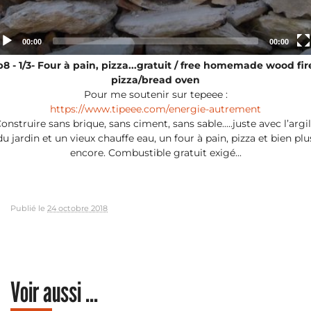
Current
Total
00:00
00:00
time
duration
8 - 1/3- Four à pain, pizza...gratuit / free homemade wood fi
pizza/bread oven
Pour me soutenir sur tepeee :
https://www.tipeee.com/energie-autrement
onstruire sans brique, sans ciment, sans sable.....juste avec l’argi
du jardin et un vieux chauffe eau, un four à pain, pizza et bien plu
encore. Combustible gratuit exigé...
Publié le
24 octobre 2018
Voir aussi ...