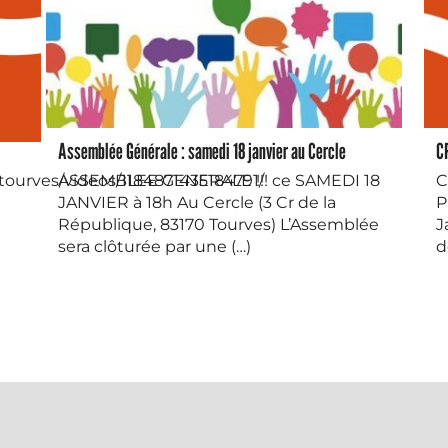
Assemblée Générale : samedi 18 janvier au Cercle
CR
tourves/videos/1184871435184791/
ASSEMBLEE GENERALE !!! ce SAMEDI 18
C
JANVIER à 18h Au Cercle (3 Cr de la
P
République, 83170 Tourves) L’Assemblée
J
sera clôturée par une (…)
d