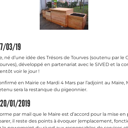
u 7/03/19
te, né d’une idée des Trésors de Tourves (soutenu par le C
urves), développé en partenariat avec le SIVED et la
ntôt voir le jour !
nfirmé en Mairie ce Mardi 4 Mars par l’adjoint au Maire, 
tenu sera la restanque du pigeonnier.
u 20/01/2019
forme par mail que le Maire est d’accord pour la mise en 
éparer, il reste des points à évoquer (emplacement, fonctio
 le powerpoint du sived aux responsables de services et