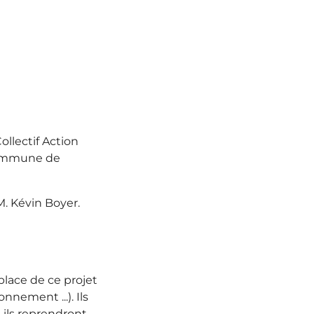
ollectif Action
 commune de
M. Kévin Boyer.
place de ce projet
nnement ...). Ils
 ils reprendront