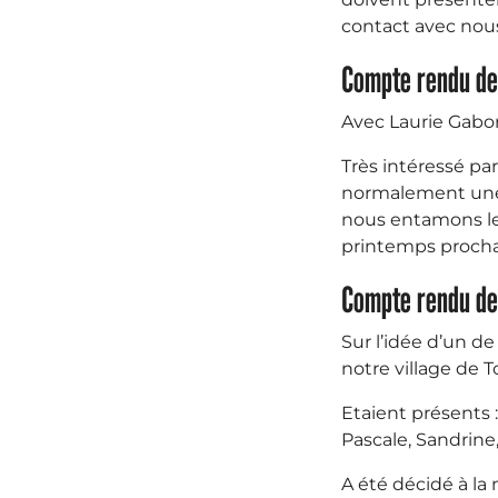
contact avec nous 
Compte rendu de
Avec Laurie Gabor
Très intéressé pa
normalement une r
nous entamons le
printemps procha
Compte rendu de
Sur l’idée d’un 
notre village de T
Etaient présents 
Pascale, Sandrine,
A été décidé à la 