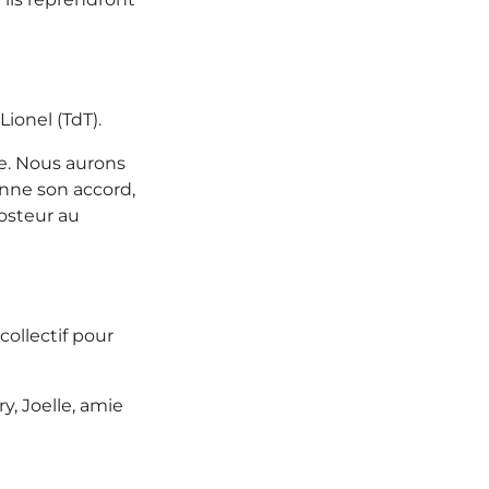
ionel (TdT).
re. Nous aurons
onne son accord,
osteur au
ollectif pour
y, Joelle, amie