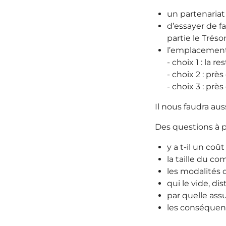
un partenariat
d’essayer de fa
partie le Tréso
l’emplacement
- choix 1 : la 
- choix 2 : prè
- choix 3 : prè
Il nous faudra aus
Des questions à 
y a t-il un coût
la taille du c
les modalités 
qui le vide, di
par quelle ass
les conséquenc