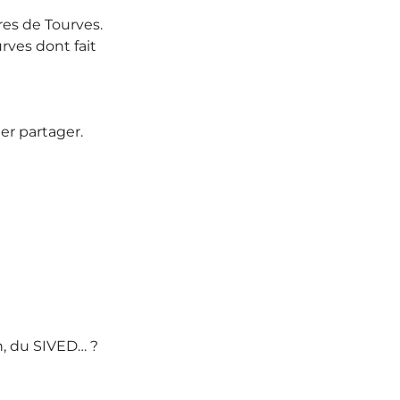
res de Tourves.
rves dont fait
ler partager.
n, du SIVED… ?