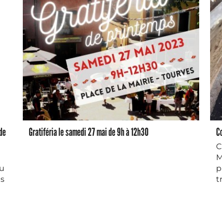
 de
Gratiféria le samedi 27 mai de 9h à 12h30
C
C
M
du
p
ns
t