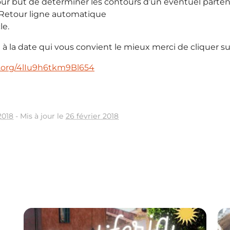
r but de déterminer les contours d’un éventuel partena
 Retour ligne automatique
le.
 à la date qui vous convient le mieux merci de cliquer sur 
e.org/4lIu9h6tkm9Bl654
2018
-
Mis à jour le
26 février 2018