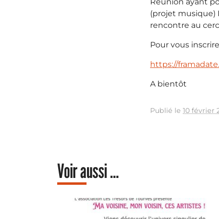
Réunion ayant pou
(projet musique)
rencontre au cerc
Pour vous inscrire
https://framadat
A bientôt
Publié le
10 février 
Voir aussi ...