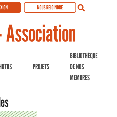
XION
NOUS REJOINDRE
Recherch
- Association
BIBLIOTHÈQUE
HOTOS
PROJETS
DE NOS
MEMBRES
les